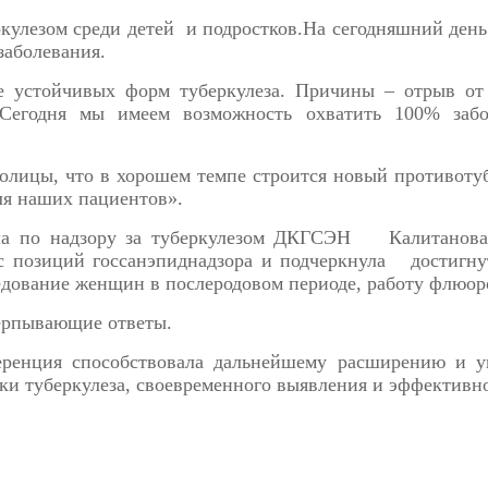
кулезом среди детей и подростков.На сегодняшний день 
заболевания.
те устойчивых форм туберкулеза. Причины – отрыв от
Сегодня мы имеем возможность охватить 100% забо
толицы, что в хорошем темпе строится новый противоту
ля наших пациентов».
ела по надзору за туберкулезом ДКГСЭН Калитанова
 с позиций госсанэпиднадзора и подчеркнула достигну
дование женщин в послеродовом периоде, работу флюоро
ерпывающие ответы.
еренция способствовала дальнейшему расширению и 
ки туберкулеза, своевременного выявления и эффективно