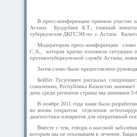
В пресс-конференции приняли участие з
Астана Булдубаев Б.Т.; главный внешта
туберкулезом ДКГСЭН по г. Астана Калита
Модератором пресс-конференции слово
С.А., которая кратко изложила ситуацию 
противотуберкулезной службе Астаны, новов
Затем слово было предоставлено руково
Бейбіт Тусупович рассказал следующее:
сожалению, Республика Казахстан занимает
день среди регионов страны мы занимаем 5-
В ноябре 2011 года нами была разработа
во вновь открытом отделении остеохирур
диагностики плевритов для оперативной пос
Вместе с тем, говоря о высокой заболев
которым мы не отказываем в лечении. Баци