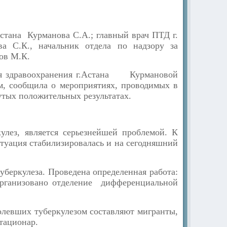
стана Курманова С.А.; главный врач ПТД г.
а С.К., начальник отдела по надзору за
ов М.К.
ния здравоохранения г.Астана Курмановой
м, сообщила о мероприятиях, проводимых в
утых положительных результатах.
кулез, является серьезнейшей проблемой. К
туация стабилизировалась и на сегодняшний
уберкулеза. Проведена определенная работа:
организовано отделение дифференциальной
болевших туберкулезом составляют мигранты,
тационар.