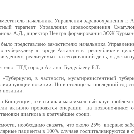
аместитель начальника Управления здравоохранения г. А
тный терапевт Управления здравоохранения Смагулов
нова А.Д., директор Центра формирования ЗОЖ Курман
 было представлено заместителю начальника Управле
по туберкулезу в городе Астана и в республике в цело
ведениях, реализуемых на сегодняшний день, о достигн
дителю ПТД города Астана Булдубаеву Б.Т.
 «Туберкулез, в частности, мультирезистентный тубер
 лидирующие позиции. Но в столице за последний год си
6 позиции.
на Концепция, охватившая максимальный круг проблем т
гии активно проводятся операции на позвоночнике; 
тановки диагноза в кратчайшие сроки.
аемости, необходимо сказать, что около 25% впервые за
ллярные пациенты в 100% случаев госпитализируются в с