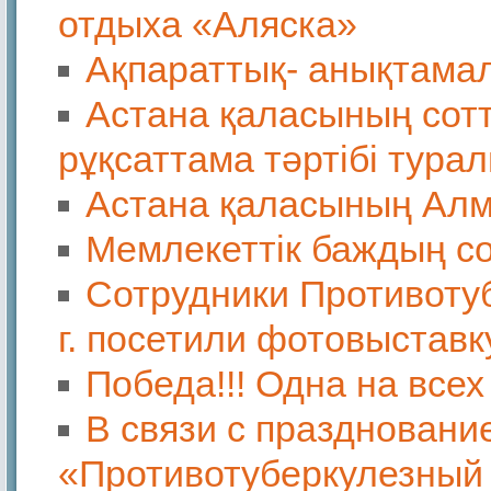
отдыха «Аляска»
Ақпараттық- анықтамал
Астана қаласының сот
рұқсаттама тәртібі тура
Астана қаласының Алм
Мемлекеттiк баждың с
Сотрудники Противотуб
г. посетили фотовыставк
Победа!!! Одна на всех
В связи с праздновани
«Противотуберкулезный д