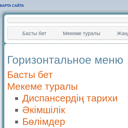
КАРТА САЙТА
Басты бет
Мекеме туралы
Жаң
Горизонтальное меню
Басты бет
Мекеме туралы
Диспансердің тарихи
Әкімшілік
Бөлімдер