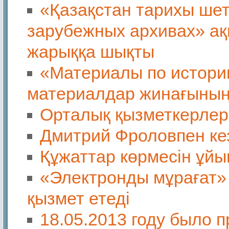
«Қазақстан тарихы шет
зарубежных архивах» ақ
жарыққа шықты
«Материалы по истори
материалдар жинағыны
Орталық қызметкерлер
Дмитрий Фроловпен ке
Құжаттар көрмесін ұй
«Электронды мұрағат»
қызмет етеді
18.05.2013 году было 