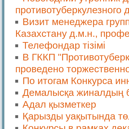
противотуберкулезного 
Визит менеджера груп
Казахстану д.м.н., про
Телефондар тізімі
В ГККП "Противотуберк
проведено торжественн
По итогам Конкурса ин
Демалысқа жиналдың 
Адал қызметкер
Қарызды уақытында тө
Конкурсы в рамках дек