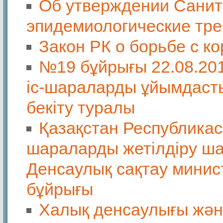
Об утверждении Санит
эпидемиологические тре
Закон РК о борьбе с к
№19 бұйрығы 22.08.20
іс-шараларды ұйымдасты
бекіту туралы
Қазақстан Республикас
шараларды жетілдіру ш
Денсаулық сақтау минис
бұйрығы
Халық денсаулығы және