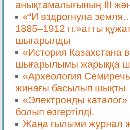
анықтамалығының ІІІ жә
«“И вздрогнула земля…
1885–1912 гг.»атты құж
шығарылды
«История Казахстана в
шығарылымы жарыққа ш
«Археология Семиречья
жинағы басылып шықты
«Электронды каталог»
болып өзгертілді.
Жаңа ғылыми журнал 