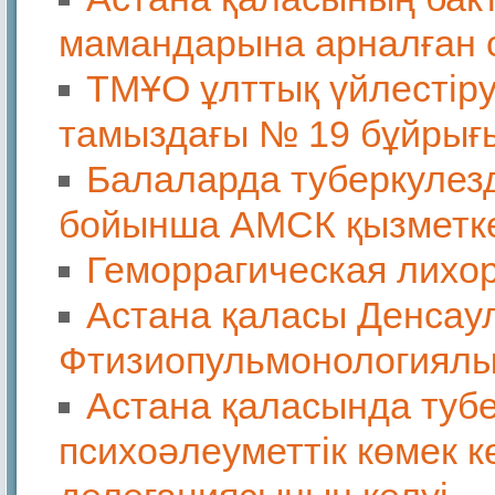
мамандарына арналған 
ТМҰО ұлттық үйлестір
тамыздағы № 19 бұйрығ
Балаларда туберкулезд
бойынша АМСК қызметке
Геморрагическая лихо
Астана қаласы Денсау
Фтизиопульмонологиялы
Астана қаласында туб
психоәлеуметтік көмек к