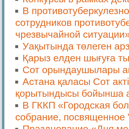
В противотуберкулезн
сотрудников противотуб
чрезвычайной ситуации
Уақытында төлеген ар
Қарыз елден шығуға т
Сот орындаушылары а
Астана қаласы Сот ак
қорытындысы бойынша а
В ГККП «Городская бо
собрание, посвященное 
Празднование «Дня ме