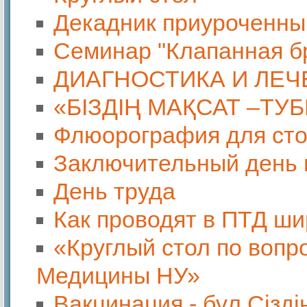
Декадник приуроченны
Семинар "Клапанная б
ДИАГНОСТИКА И ЛЕЧ
«БІЗДІҢ МАҚСАТ –ТУ
Флюорография для ст
Заключительный день 
День труда
Как проводят в ПТД ш
«Круглый стол по вопр
Медицины НУ»
Вакцинация - бұл Сізд