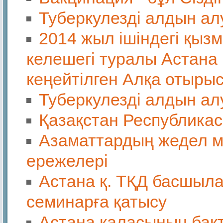
Туберкулезді алдын ал
2014 жыл ішіндегі қыз
келешегі туралы Астана
кеңейтілген Алқа отыры
Туберкулезді алдын а
Қазақстан Республика
Азаматтардың жедел м
ережелері
Астана қ. ТҚД басшыл
семинарға қатысу
Астана қаласының бак