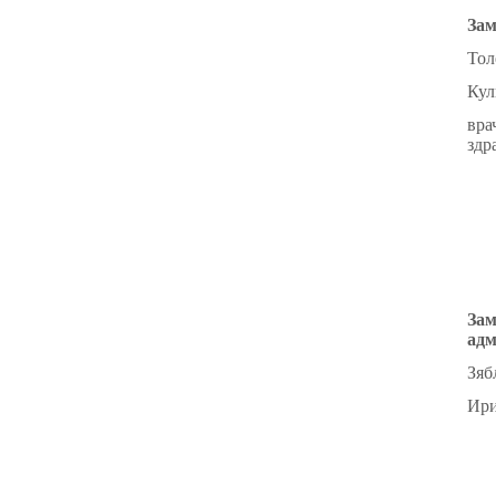
Зам
Тол
Кул
вра
здр
Зам
адм
Зяб
Ири