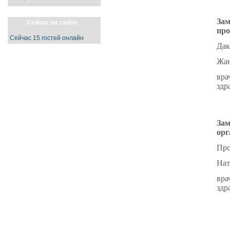
Зам
Сейчас на сайте
про
Сейчас 15 гостей онлайн
Дак
Жан
вра
здр
Зам
орг
Про
Нат
вра
здр