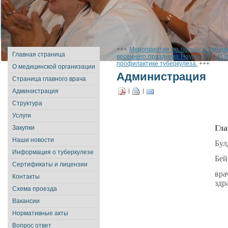
+++
Мероприятия по борьбе с тубер
Главная страница
весеннего праздника Наурыз
+++
О п
профилактике туберкулеза.
+++
О медицинской организации
Администрация
Страница главного врача
Администрация
|
|
Структура
Услуги
Гла
Закупки
Наши новости
Бул
Информация о туберкулезе
Бей
Сертификаты и лицензии
вра
Контакты
здр
Схема проезда
Вакансии
Нормативные акты
Вопрос ответ