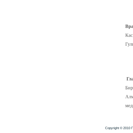
Вра
Кас
Гул
Г
л
Бир
Алм
мед
Copyright © 2010
Г