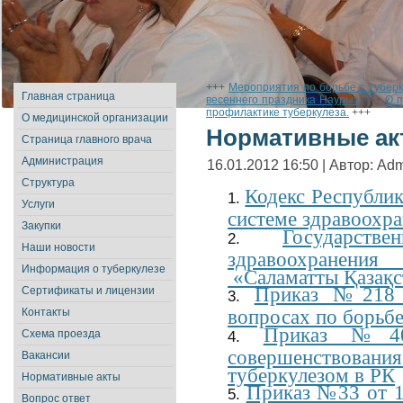
+++
Мероприятия по борьбе с тубер
Главная страница
весеннего праздника Наурыз
+++
О п
профилактике туберкулеза.
+++
О медицинской организации
Нормативные ак
Страница главного врача
Администрация
16.01.2012 16:50 | Автор: Admi
Структура
Кодекс Республик
Услуги
системе здравоохр
Закупки
Государств
Наши новости
здравоохранен
Информация о туберкулезе
«Саламатты Қазақст
Приказ №218 о
Сертификаты и лицензии
вопросах по борьбе
Контакты
Приказ №40
Схема проезда
совершенствован
Вакансии
туберкулезом в РК
Нормативные акты
Приказ №33 от 1
Вопрос ответ