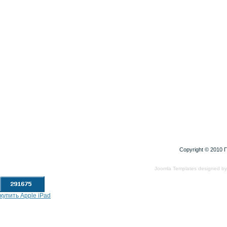
Copyright © 2010
Г
Joomla Templates
designed b
купить Apple iPad